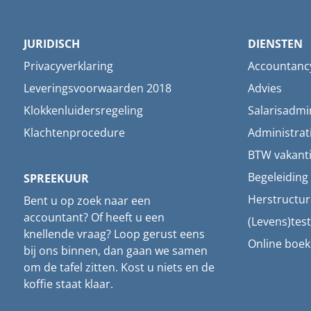
JURIDISCH
DIENSTEN
Privacyverklaring
Accountanc
Leveringsvoorwaarden 2018
Advies
Klokkenluidersregeling
Salarisadmin
Klachtenprocedure
Administrat
BTW vakant
Begeleidin
SPREEKUUR
Herstructur
Bent u op zoek naar een
accountant? Of heeft u een
(Levens)tes
knellende vraag? Loop gerust eens
Online boe
bij ons binnen, dan gaan we samen
om de tafel zitten. Kost u niets en de
koffie staat klaar.