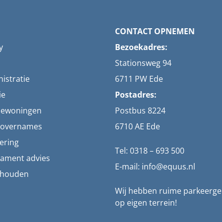
CONTACT OPNEMEN
y
Bezoekadres:
Stationsweg 94
istratie
6711 PW Ede
ie
Postadres:
iewoningen
Postbus 8224
g overnames
6710 AE Ede
ering
Tel: 0318 – 693 500
tament advies
E-mail: info@equus.nl
khouden
Wij hebben ruime parkeerge
op eigen terrein!