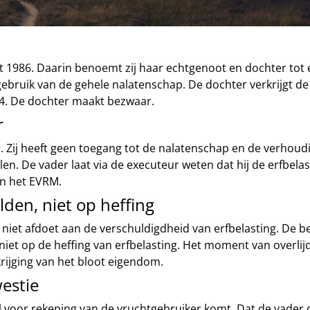
it 1986. Daarin benoemt zij haar echtgenoot en dochter tot 
ebruik van de gehele nalatenschap. De dochter verkrijgt de
444. De dochter maakt bezwaar.
r
 Zij heeft geen toegang tot de nalatenschap en de verhoudi
len. De vader laat via de executeur weten dat hij de erfbelas
van het EVRM.
lden, niet op heffing
niet afdoet aan de verschuldigdheid van erfbelasting. De be
iet op de heffing van erfbelasting. Het moment van overlij
rijging van het bloot eigendom.
westie
 voor rekening van de vruchtgebruiker komt. Dat de vader de