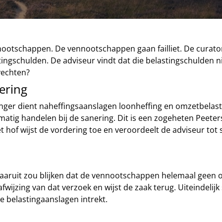
ootschappen. De vennootschappen gaan failliet. De curator 
tingschulden. De adviseur vindt dat die belastingschulden n
vechten?
ering
ger dient naheffingsaanslagen loonheffing en omzetbelastin
tig handelen bij de sanering. Dit is een zogeheten Peeter
t hof wijst de vordering toe en veroordeelt de adviseur t
n waaruit zou blijken dat de vennootschappen helemaal geen
fwijzing van dat verzoek en wijst de zaak terug. Uiteindeli
e belastingaanslagen intrekt.