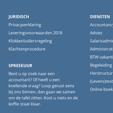
JURIDISCH
DIENSTEN
Privacyverklaring
Accountanc
Leveringsvoorwaarden 2018
Advies
Klokkenluidersregeling
Salarisadmin
Klachtenprocedure
Administrat
BTW vakant
Begeleidin
SPREEKUUR
Herstructur
Bent u op zoek naar een
accountant? Of heeft u een
(Levens)tes
knellende vraag? Loop gerust eens
Online boe
bij ons binnen, dan gaan we samen
om de tafel zitten. Kost u niets en de
koffie staat klaar.