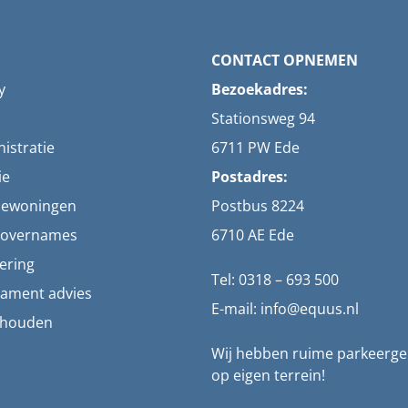
CONTACT OPNEMEN
y
Bezoekadres:
Stationsweg 94
istratie
6711 PW Ede
ie
Postadres:
iewoningen
Postbus 8224
g overnames
6710 AE Ede
ering
Tel: 0318 – 693 500
tament advies
E-mail: info@equus.nl
khouden
Wij hebben ruime parkeerge
op eigen terrein!