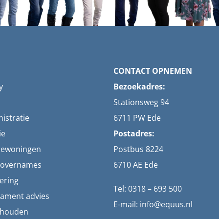
CONTACT OPNEMEN
y
Bezoekadres:
Stationsweg 94
istratie
6711 PW Ede
ie
Postadres:
iewoningen
Postbus 8224
g overnames
6710 AE Ede
ering
Tel: 0318 – 693 500
tament advies
E-mail: info@equus.nl
khouden