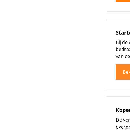
Start
Bij de
bedraa
van ee
Bek
Koper
De ver
overdr