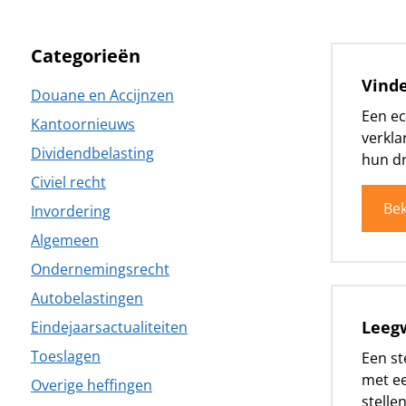
Categorieën
Vind
Douane en Accijnzen
Een ec
Kantoornieuws
verkla
Dividendbelasting
hun dr
Civiel recht
Bek
Invordering
Algemeen
Ondernemingsrecht
Autobelastingen
Leegw
Eindejaarsactualiteiten
Toeslagen
Een st
met ee
Overige heffingen
stellen