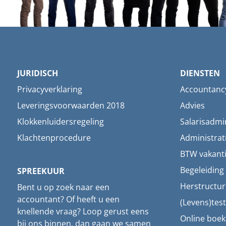
JURIDISCH
DIENSTEN
Privacyverklaring
Accountanc
Leveringsvoorwaarden 2018
Advies
Klokkenluidersregeling
Salarisadmin
Klachtenprocedure
Administrat
BTW vakant
Begeleidin
SPREEKUUR
Herstructur
Bent u op zoek naar een
accountant? Of heeft u een
(Levens)tes
knellende vraag? Loop gerust eens
Online boe
bij ons binnen, dan gaan we samen