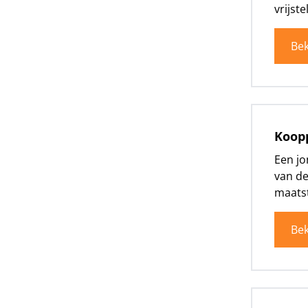
vrijst
Bek
Koopp
Een jo
van de
maatst
Bek