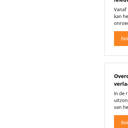
Vanaf 
kan he
onroer
Bek
Overd
verla
In de 
uitzon
van het
Bek