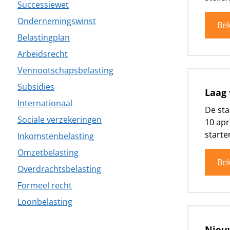
Successiewet
Ondernemingswinst
Bek
Belastingplan
Arbeidsrecht
Vennootschapsbelasting
Subsidies
Laag 
Internationaal
De sta
Sociale verzekeringen
10 apr
starter
Inkomstenbelasting
Omzetbelasting
Bek
Overdrachtsbelasting
Formeel recht
Loonbelasting
Nieuw