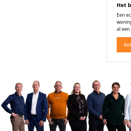
Het b
Een ec
woning
al ee
Bek